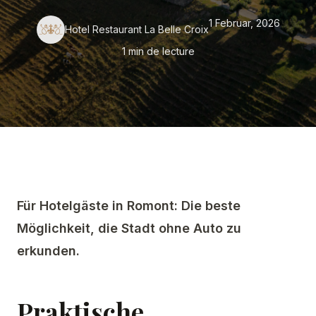
1 Februar, 2026
Hotel Restaurant La Belle Croix
SEMINARE
1 min de lecture
ROMONT ENTDECKEN
ÜBER UNS
Für Hotelgäste in Romont: Die beste
Möglichkeit, die Stadt ohne Auto zu
erkunden.
Praktische