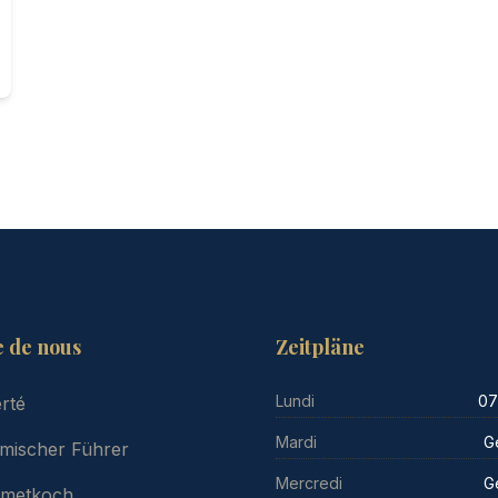
e de nous
Zeitpläne
Lundi
07
erté
Mardi
G
mischer Führer
Mercredi
G
rmetkoch