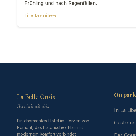
Frühling und nach Regenfällen.
Lire la suite
On parl
La Belle Croix
Hotellerie seit 1862
In La Lib
Ein charmantes Hotel im Herzen von
Gastrono
Romont, das historisches Flair mit
modernem Komfort verbindet.
Der Gou