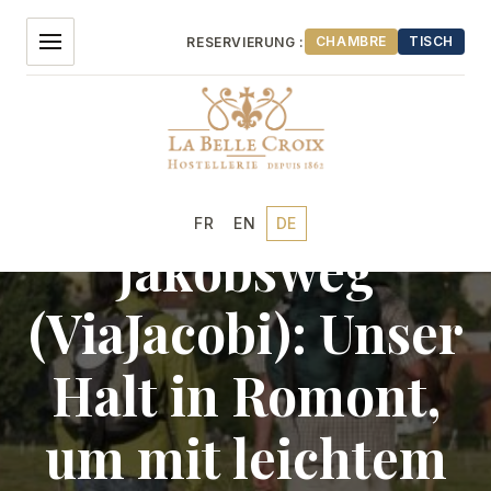
Alle
Inhalte
CHAMBRE
TISCH
RESERVIERUNG :
anzeigen
Entdeckungen
FR
EN
DE
Jakobsweg
UNSER HOTEL
(ViaJacobi): Unser
UNSERE ZIMMER
Halt in Romont,
RESTAURANT
um mit leichtem
VERANSTALTUNGEN